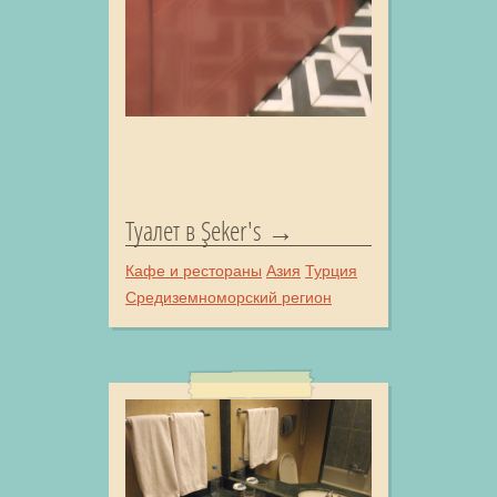
Туалет в Şeker's
Кафе и рестораны
Азия
Турция
Средиземноморский регион