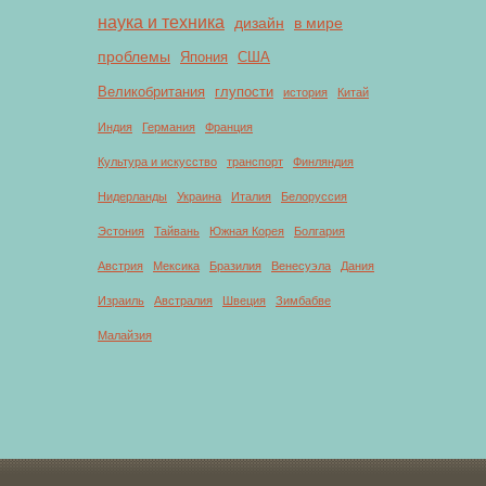
наука и техника
дизайн
в мире
проблемы
Япония
США
Великобритания
глупости
история
Китай
Индия
Германия
Франция
Культура и искусство
транспорт
Финляндия
Нидерланды
Украина
Италия
Белоруссия
Эстония
Тайвань
Южная Корея
Болгария
Австрия
Мексика
Бразилия
Венесуэла
Дания
Израиль
Австралия
Швеция
Зимбабве
Малайзия