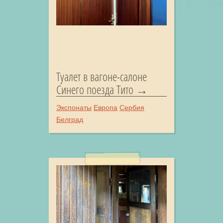
Туалет в вагоне-салоне
Синего поезда Тито
Экспонаты
Европа
Сербия
Белград