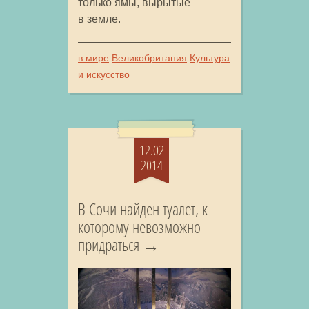
только ямы, вырытые
в земле.
в мире
Великобритания
Культура
и искусство
12.02
2014
В Сочи найден туалет, к
которому невозможно
придраться