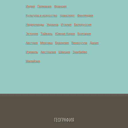
Индия
Германия
Франция
Культура и искусство
транспорт
Финляндия
Нидерланды
Украина
Италия
Белоруссия
Эстония
Тайвань
Южная Корея
Болгария
Австрия
Мексика
Бразилия
Венесуэла
Дания
Израиль
Австралия
Швеция
Зимбабве
Малайзия
ГЕОГРАФИЯ