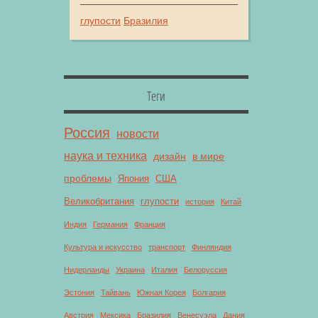
глупости
Бразилия
Теги
Россия
новости
наука и техника
дизайн
в мире
проблемы
Япония
США
Великобритания
глупости
история
Китай
Индия
Германия
Франция
Культура и искусство
транспорт
Финляндия
Нидерланды
Украина
Италия
Белоруссия
Эстония
Тайвань
Южная Корея
Болгария
Австрия
Мексика
Бразилия
Венесуэла
Дания