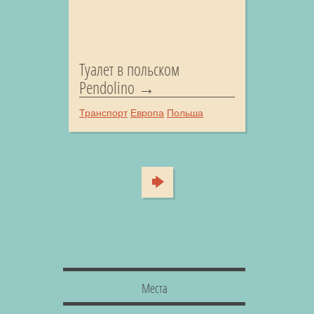
Туалет в польском
Pendolino
Транспорт
Европа
Польша
Места