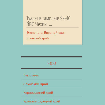
Туалет в самолете Як-40
ВВС Чехии
Экспонаты
Европа
Чехия
Злинский край
Чехия
Высочина
Злинский край
Карловарский край
Краловеградецкий край