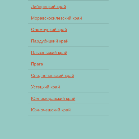
Либерецкий край
Моравскосилезский край
Оломоуцкий край
Пардубицкий край
Пльзеньский край
Прага
Среднечешский край
Устецкий край
Южноморавский край
Южночешский край