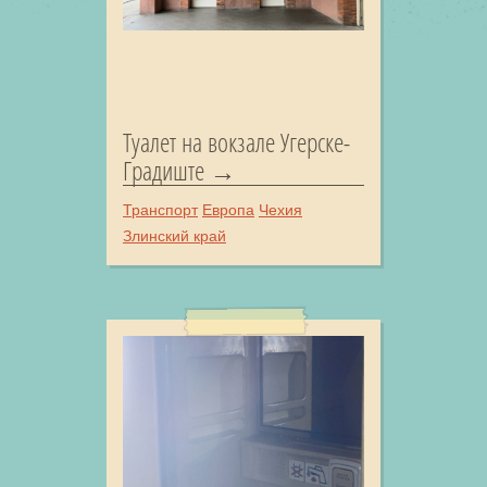
Туалет на вокзале Угерске-
Градиште
Транспорт
Европа
Чехия
Злинский край