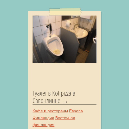
Туалет в Kotipizza в
Савонлинне
Кафе и рестораны
Европа
Финляндия
Восточная
финляндия