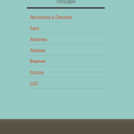
География
Австралия и Океания
Азия
Америка
Африка
Европа
Россия
СНГ