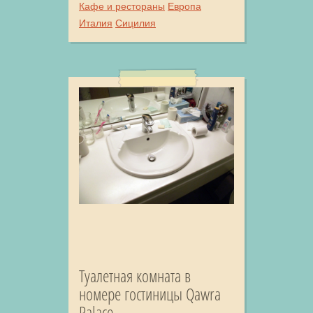
Кафе и рестораны
Европа
Италия
Сицилия
Туалетная комната в
номере гостиницы Qawra
Palace