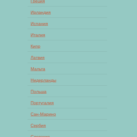
Греция
Ирландия
Испания
Италия
Кипр
Латвия
Мальта
Нидерланды
Польша
Португалия
Сан-Марино
Сербия
Словакия