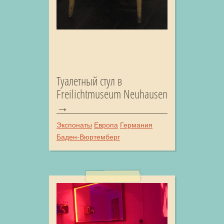
Туалетный стул в
Freilichtmuseum Neuhausen
Экспонаты
Европа
Германия
Баден-Вюртемберг