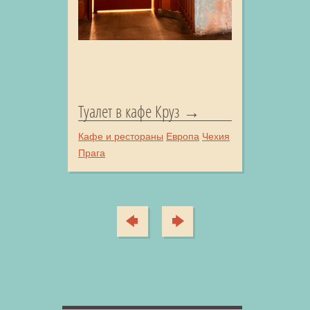
Туалет в кафе Круз
Кафе и рестораны
Европа
Чехия
Прага