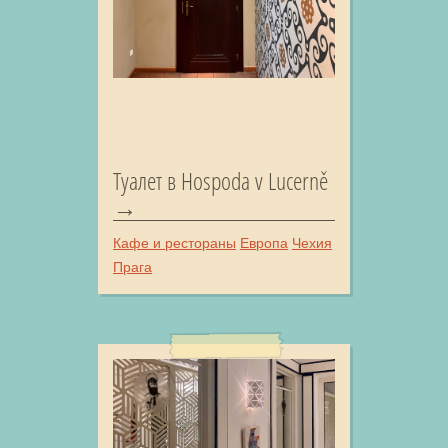
Туалет в Hospoda v Lucerně
Кафе и рестораны
Европа
Чехия
Прага