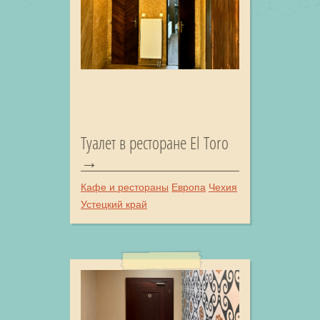
Туалет в ресторане El Toro
Кафе и рестораны
Европа
Чехия
Устецкий край