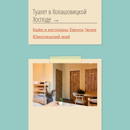
Туалет в Холашовицкой
Хосподе
Кафе и рестораны
Европа
Чехия
Южночешский край