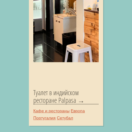
Туалет в индийском
ресторане Palpasa
Кафе и рестораны
Европа
Португалия
Сетубал