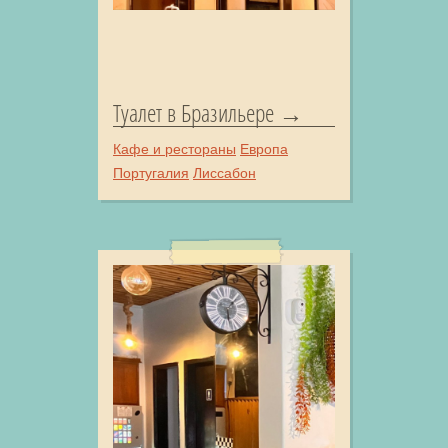
Туалет в Бразильере
Кафе и рестораны
Европа
Португалия
Лиссабон