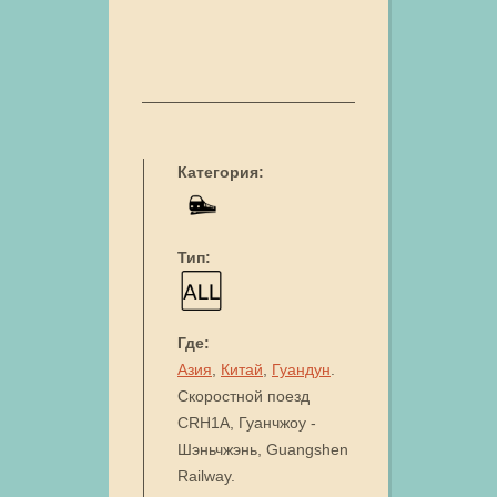
Категория:
Тип:
Где:
Азия
,
Китай
,
Гуандун
.
Скоростной поезд
CRH1A, Гуанчжоу -
Шэньчжэнь, Guangshen
Railway.