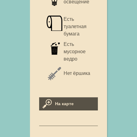
освещение
Есть
туалетная
бумага
Есть
мусорное
ведро
Нет ёршика
На карте