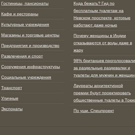
Гостиницы, пансионаты
Куда бежать? Гид по
бесплатным туалетам на
Кафе и рестораны
Невском проспекте, которые
Культурные учреждения
работают даже ночью
Магазины и торговые центры
Почему женщины в Индии
отказываются от воды даже в
Предприятия и производство
жару
Развлечения и спорт
98% британцев проголосовали
Сооружения инфраструктуры
за раздельные раздевалки и
туалеты для мужчин и женщин
Социальные учреждения
Лауреаты архитектурной
Транспорт
премии будут проектировать
Уличные
общественные туалеты в Токи
Экспонаты
По уши. Спецпроект