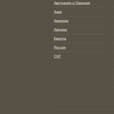
Австралия и Океания
Азия
Америка
Африка
Европа
Россия
СНГ