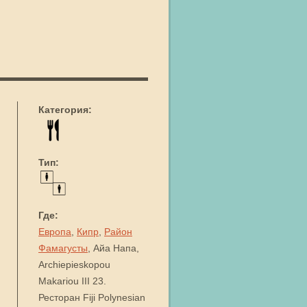
Категория:
Тип:
Где:
Европа
,
Кипр
,
Район
Фамагусты
, Айа Напа,
Archiepieskopou
Makariou III 23.
Ресторан Fiji Polynesian