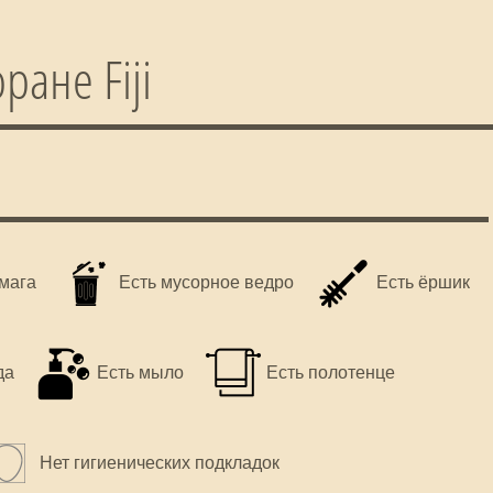
ране Fiji
умага
Есть мусорное ведро
Есть ёршик
да
Есть мыло
Есть полотенце
Нет гигиенических подкладок