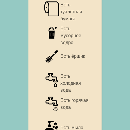
Есть
туалетная
бумага
Есть
мусорное
ведро
Есть ёршик
Есть
холодная
вода
Есть горячая
вода
Есть мыло