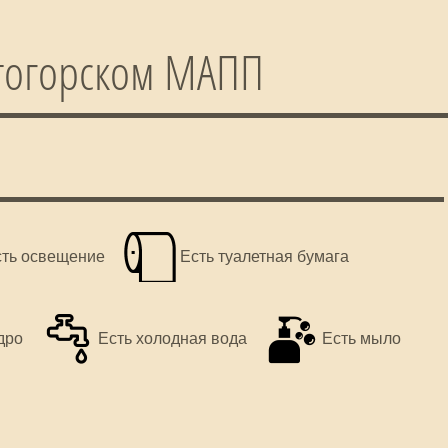
етогорском МАПП
сть освещение
Есть туалетная бумага
дро
Есть холодная вода
Есть мыло