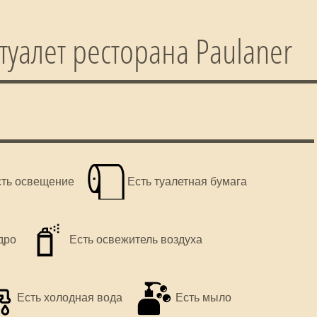
алет ресторана Paulaner
сть освещение
Есть туалетная бумага
дро
Есть освежитель воздуха
Есть холодная вода
Есть мыло