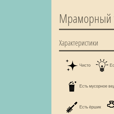
Мраморный ту
Характеристики
Чисто
Е
Есть мусорное ве
Есть ёршик