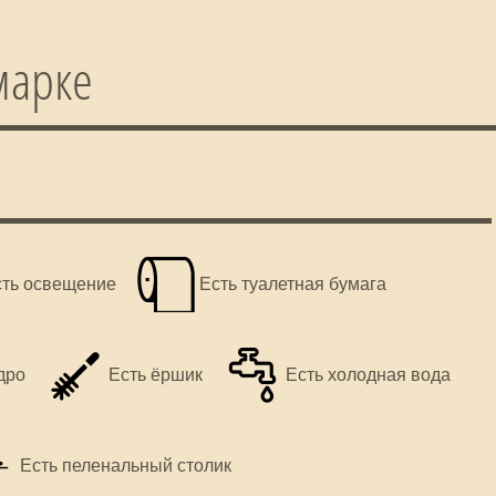
марке
сть освещение
Есть туалетная бумага
дро
Есть ёршик
Есть холодная вода
Есть пеленальный столик