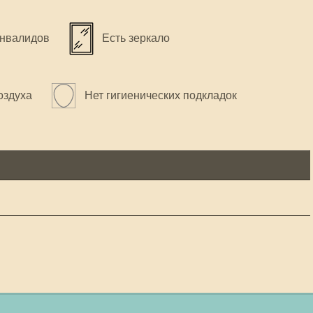
инвалидов
Есть зеркало
оздуха
Нет гигиенических подкладок