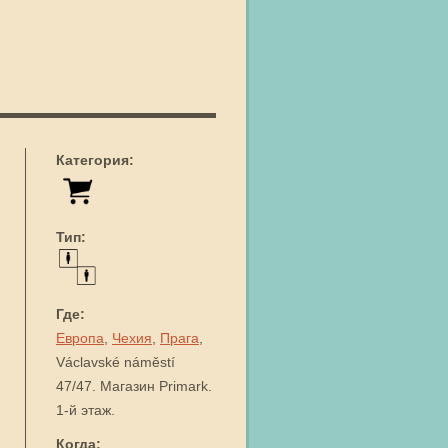
Категория:
Тип:
Где:
Европа
,
Чехия
,
Прага
,
Václavské náměstí
47/47. Магазин Primark.
1-й этаж.
Когда: