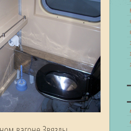
тном вагоне Звязды