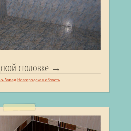
дской столовке
ро-Запад
Новгородская область