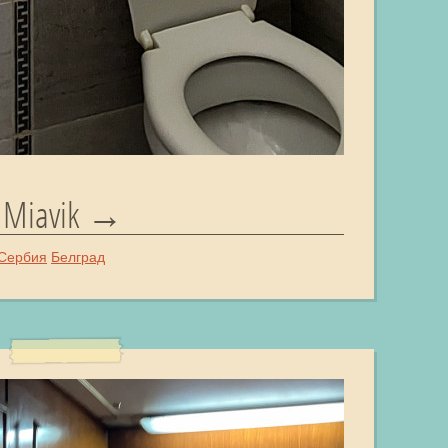
 Miavik
Сербия
Белград