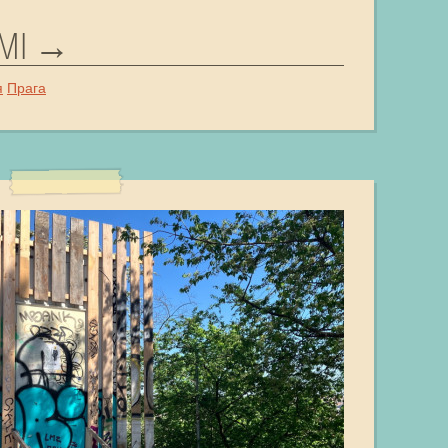
MI
я
Прага