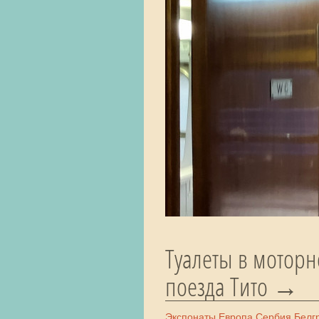
Туалеты в моторн
поезда Тито
Экспонаты
Европа
Сербия
Белг