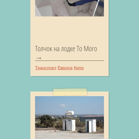
Толчок на лодке To Moro
Транспорт
Европа
Кипр