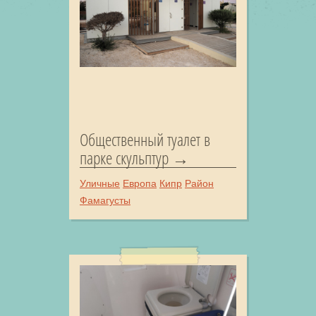
Общественный туалет в
парке скульптур
Уличные
Европа
Кипр
Район
Фамагусты