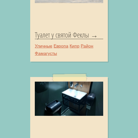
Туалет у святой Феклы
Уличные
Европа
Кипр
Район
Фамагусты