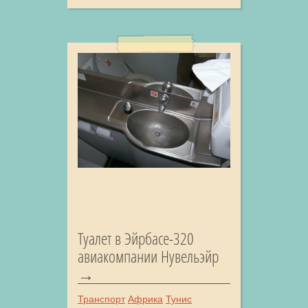
Туалет в Эйрбасе-320
авиакомпании Нувельэйр
Транспорт
Африка
Тунис