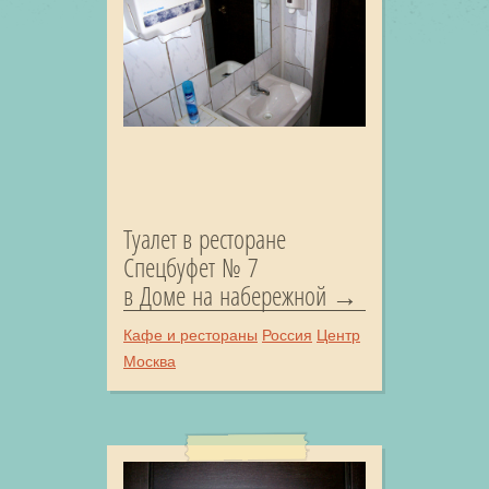
Туалет в ресторане
Спецбуфет № 7
в Доме на набережной
Кафе и рестораны
Россия
Центр
Москва