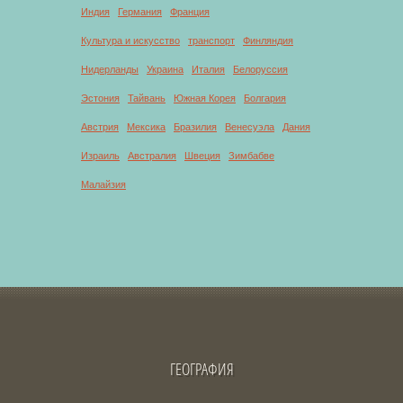
Индия
Германия
Франция
Культура и искусство
транспорт
Финляндия
Нидерланды
Украина
Италия
Белоруссия
Эстония
Тайвань
Южная Корея
Болгария
Австрия
Мексика
Бразилия
Венесуэла
Дания
Израиль
Австралия
Швеция
Зимбабве
Малайзия
ГЕОГРАФИЯ