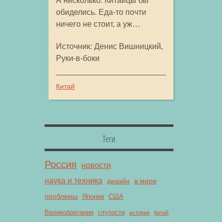
А нисколько. Китайцы бы
обиделись. Еда-то почти
ничего не стоит, а уж…
Источник: Денис Вишницкий,
Руки-в-боки
Китай
Теги
Россия
новости
наука и техника
дизайн
в мире
проблемы
Япония
США
Великобритания
глупости
история
Китай