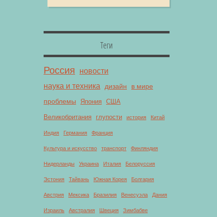
Теги
Россия
новости
наука и техника
дизайн
в мире
проблемы
Япония
США
Великобритания
глупости
история
Китай
Индия
Германия
Франция
Культура и искусство
транспорт
Финляндия
Нидерланды
Украина
Италия
Белоруссия
Эстония
Тайвань
Южная Корея
Болгария
Австрия
Мексика
Бразилия
Венесуэла
Дания
Израиль
Австралия
Швеция
Зимбабве