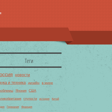
Теги
оссия
новости
аука и техника
дизайн
в мире
роблемы
Япония
США
еликобритания
глупости
история
Китай
дия
Германия
Франция