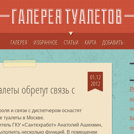
ГАЛЕРЕЯ
ИЗБРАННОЕ
СТАТЬИ
КАРТА
ДОБАВИТЬ
01.12
2012
леты обретут связь с
Р
н
п
роля и связи с диспетчером оснастят
 туалеты в Москве.
В
дитель ГКУ «Сантехработ» Анатолий Ашихмин,
Ин
выполнять несколько функций. В помещении