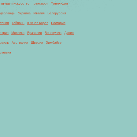
льтура и искусство
транспорт
Финляндия
дерланды
Украина
Италия
Белоруссия
тония
Тайвань
Южная Корея
Болгария
стрия
Мексика
Бразилия
Венесуэла
Дания
раиль
Австралия
Швеция
Зимбабве
лайзия