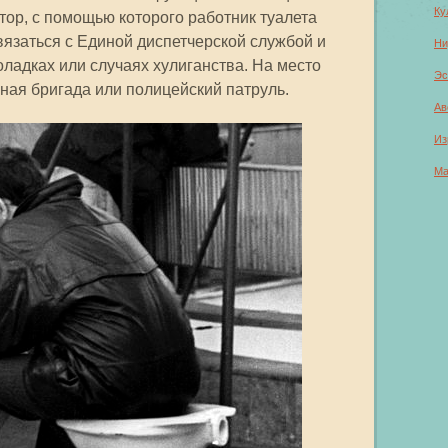
Ку
тор, с помощью которого работник туалета
вязаться с Единой диспетчерской службой и
Ни
оладках или случаях хулиганства. На место
Эс
йная бригада или полицейский патруль.
Ав
Из
Ма