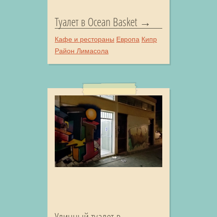
Туалет в Ocean Basket
Кафе и рестораны
Европа
Кипр
Район Лимасола
Уличный туалет в