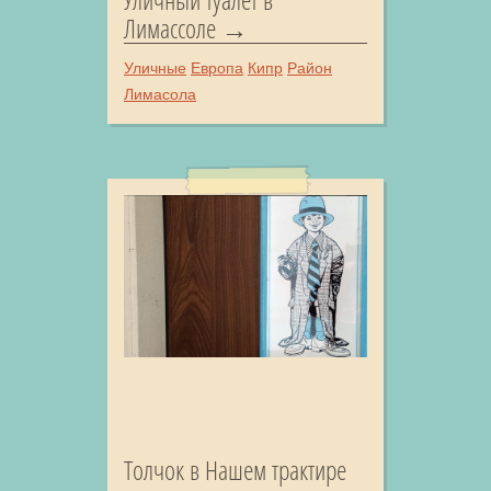
Лимассоле
Уличные
Европа
Кипр
Район
Лимасола
Толчок в Нашем трактире