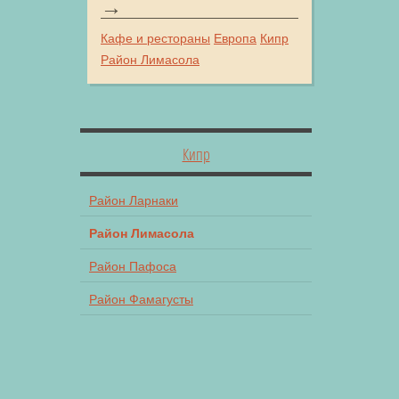
Кафе и рестораны
Европа
Кипр
Район Лимасола
Кипр
Район Ларнаки
Район Лимасола
Район Пафоса
Район Фамагусты