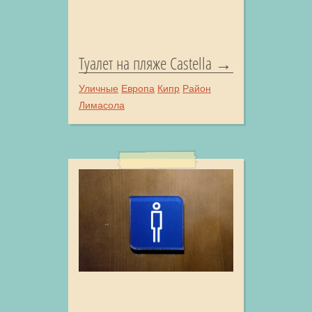
Туалет на пляже Castella
Уличные
Европа
Кипр
Район
Лимасола