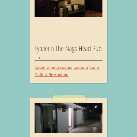
Туалет в The Nags Head Pub
Кафе и рестораны
Европа
Кипр
Район Лимасола