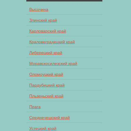
Высочина
Злинский край
Карловарский край
Краловеградецкий край
Либерецкий край
Моравскосилезский край
Оломоуцкий край
Пардубицкий край
Пльзеньский край
Прага
Среднечешский край
Устецкий край