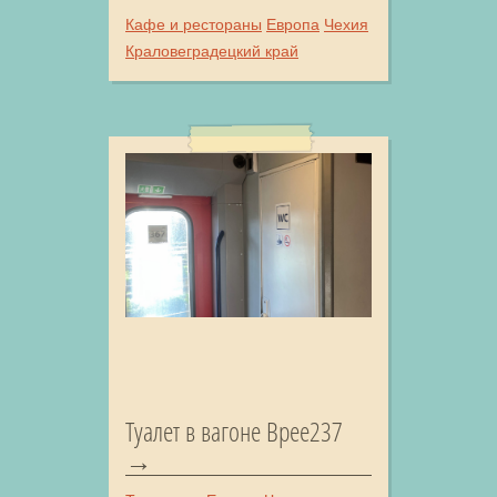
Кафе и рестораны
Европа
Чехия
Краловеградецкий край
Туалет в вагоне Bpee237