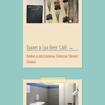
Туалет в Lya Beer Café
Кафе и рестораны
Европа
Чехия
Прага