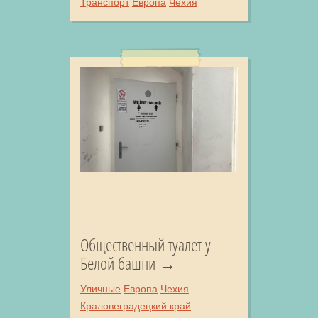
Транспорт
Европа
Чехия
Общественный туалет у
Белой башни
Уличные
Европа
Чехия
Краловеградецкий край