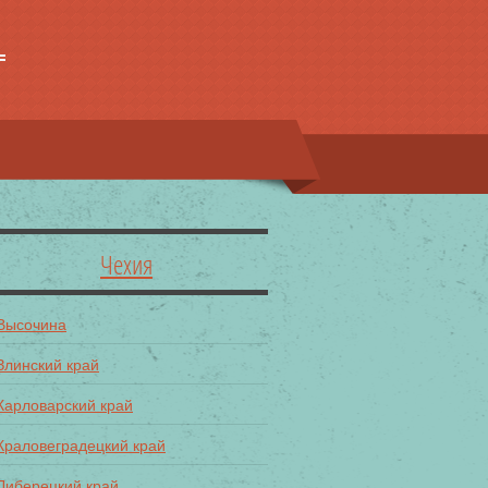
Чехия
Высочина
Злинский край
Карловарский край
Краловеградецкий край
Либерецкий край