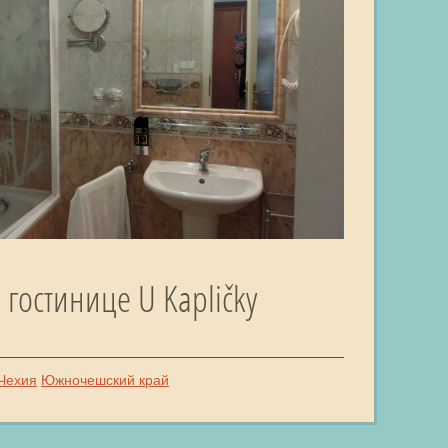
 гостинице U Kapličky
Чехия
Южночешский край