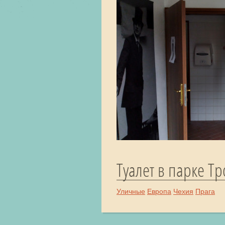
Туалет в парке Т
Уличные
Европа
Чехия
Прага