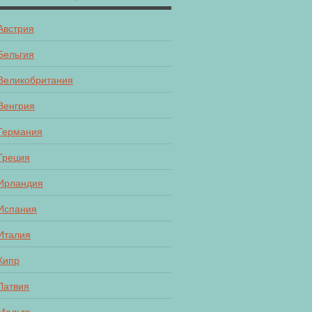
Австрия
Бельгия
Великобритания
Венгрия
Германия
Греция
Ирландия
Испания
Италия
Кипр
Латвия