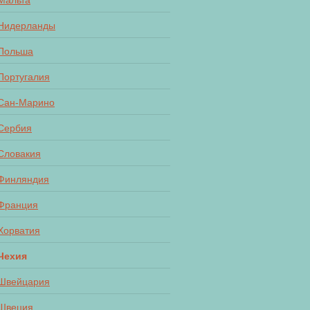
Мальта
Нидерланды
Польша
Португалия
Сан-Марино
Сербия
Словакия
Финляндия
Франция
Хорватия
Чехия
Швейцария
Швеция