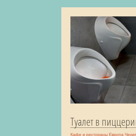
Туалет в пиццер
Кафе и рестораны
Европа
Чехи