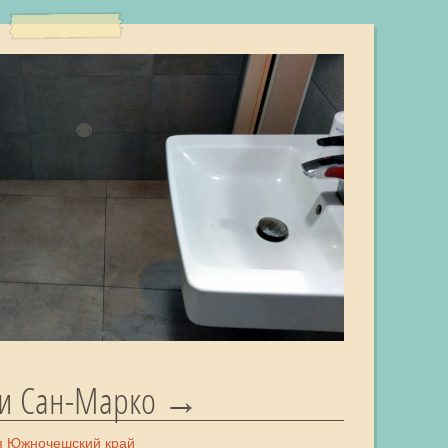
ии Сан-Марко
я
Южночешский край