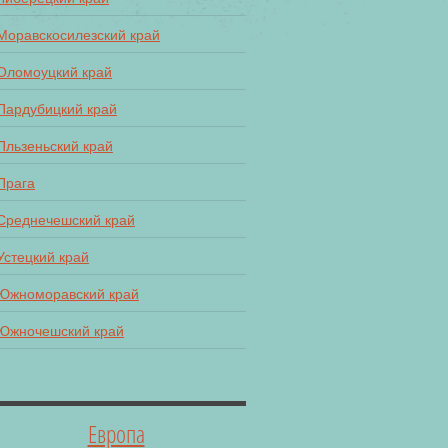
Моравскосилезский край
Оломоуцкий край
Пардубицкий край
Пльзеньский край
Прага
Среднечешский край
Устецкий край
Южноморавский край
Южночешский край
Европа