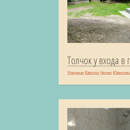
Толчок у входа в 
Уличные
Европа
Чехия
Южночеш