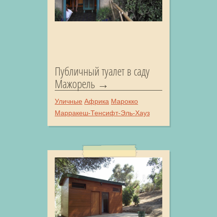
Публичный туалет в саду
Мажорель
Уличные
Африка
Марокко
Марракеш-Тенсифт-Эль-Хауз