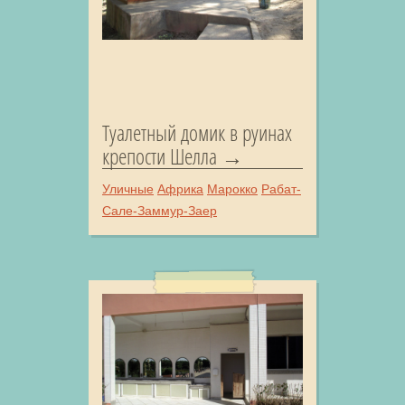
Туалетный домик в руинах
крепости Шелла
Уличные
Африка
Марокко
Рабат-
Сале-Заммур-Заер