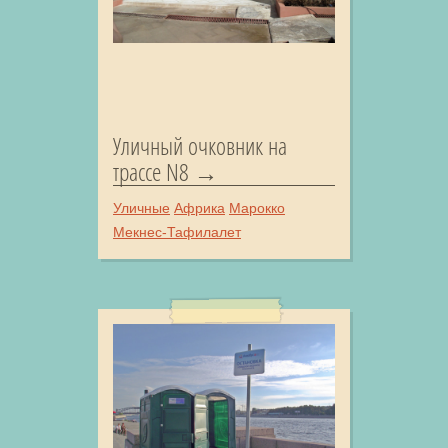
Уличный очковник на
трассе N8
Уличные
Африка
Марокко
Мекнес-Тафилалет