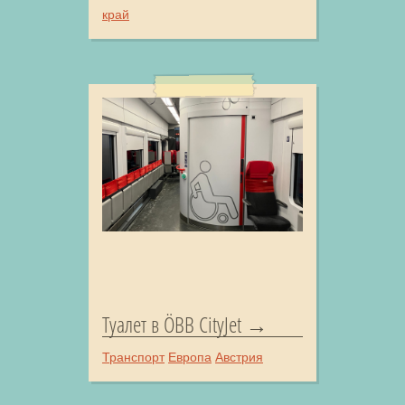
край
Туалет в ÖBB CityJet
Транспорт
Европа
Австрия