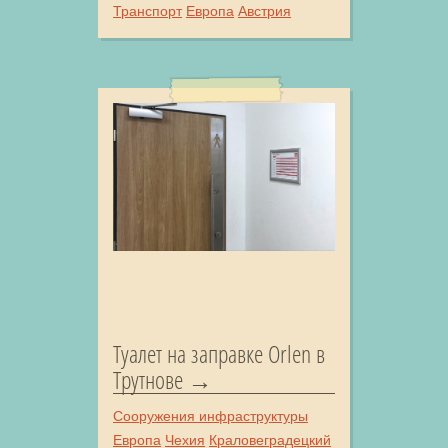
Транспорт
Европа
Австрия
Туалет на заправке Orlen в
Трутнове
Сооружения инфраструктуры
Европа
Чехия
Краловеградецкий