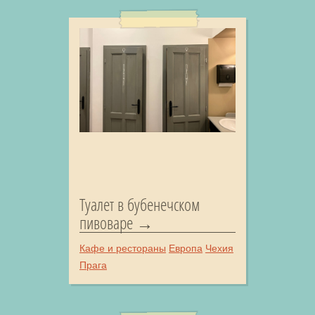
Туалет в бубенечском
пивоваре
Кафе и рестораны
Европа
Чехия
Прага