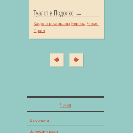
Туалет в Подолке
Кафе и рестораны
Европа
Чехия
Прага
Чехия
Высочина
Злинский край