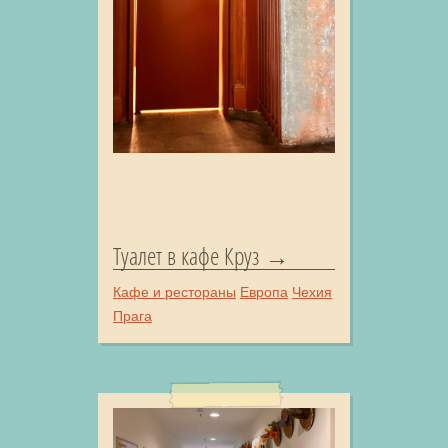
Туалет в кафе Круз
Кафе и рестораны
Европа
Чехия
Прага