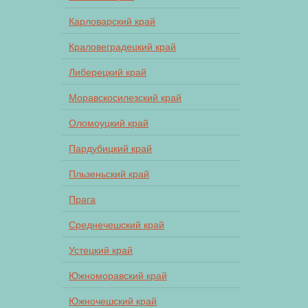
Карловарский край
Краловеградецкий край
Либерецкий край
Моравскосилезский край
Оломоуцкий край
Пардубицкий край
Пльзеньский край
Прага
Среднечешский край
Устецкий край
Южноморавский край
Южночешский край