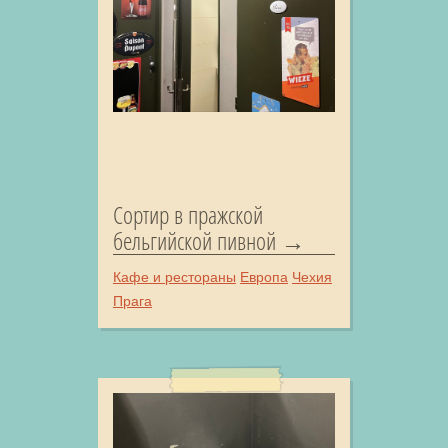
Сортир в пражской
бельгийской пивной
Кафе и рестораны
Европа
Чехия
Прага