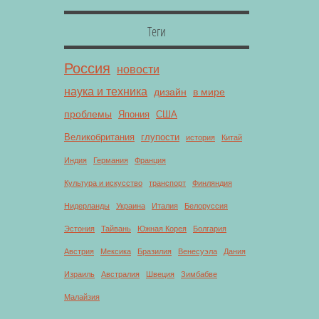
Теги
Россия
новости
наука и техника
дизайн
в мире
проблемы
Япония
США
Великобритания
глупости
история
Китай
Индия
Германия
Франция
Культура и искусство
транспорт
Финляндия
Нидерланды
Украина
Италия
Белоруссия
Эстония
Тайвань
Южная Корея
Болгария
Австрия
Мексика
Бразилия
Венесуэла
Дания
Израиль
Австралия
Швеция
Зимбабве
Малайзия